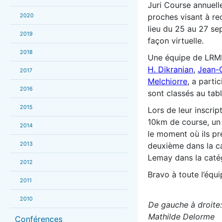
Juri Course annuell
2020
proches visant à recu
lieu du 25 au 27 se
2019
façon virtuelle.
2018
Une équipe de LR
H. Dikranian
,
Jean-
2017
Melchiorre
, a parti
2016
sont classés au tabl
2015
Lors de leur inscrip
10km de course, un 
2014
le moment où ils pr
2013
deuxième dans la c
Lemay dans la cat
2012
Bravo à toute l’équ
2011
2010
De gauche à droite:
Mathilde Delorme
Conférences