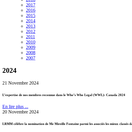
2017
2016
2015
2014
2013
2012
2011
2010
2009
2008
2007
2024
21 Novembre 2024
L’expertise de nos membres reconnue dans le Who’s Who Legal (WWL): Canada 2024
En lire plus ...
20 Novembre 2024
LRMM célèbre la nomination de Me Mireille Fontaine parmi les associés les mieux classé