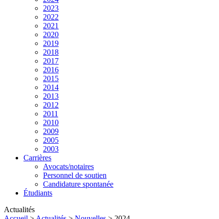
2023
2022
2021
2020
2019
2018
2017
2016
2015
2014
2013
2012
2011
2010
2009
2005
2003
Carrières
Avocats/notaires
Personnel de soutien
Candidature spontanée
Étudiants
Actualités
Accueil
>
Actualités
>
Nouvelles
>
2024