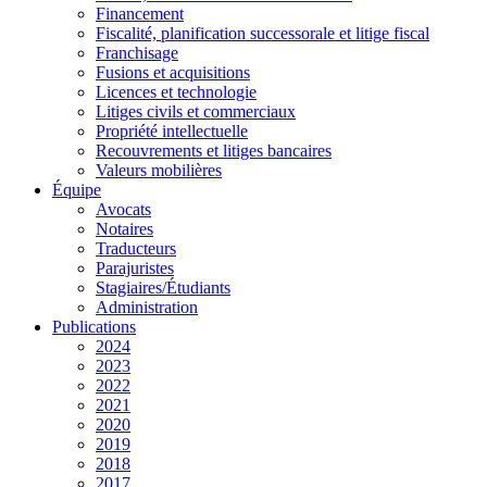
Financement
Fiscalité, planification successorale et litige fiscal
Franchisage
Fusions et acquisitions
Licences et technologie
Litiges civils et commerciaux
Propriété intellectuelle
Recouvrements et litiges bancaires
Valeurs mobilières
Équipe
Avocats
Notaires
Traducteurs
Parajuristes
Stagiaires/Étudiants
Administration
Publications
2024
2023
2022
2021
2020
2019
2018
2017