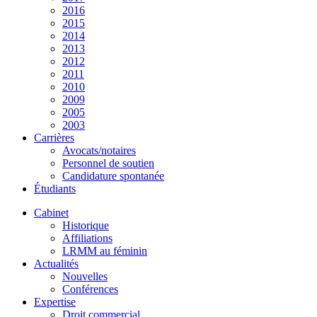
2016
2015
2014
2013
2012
2011
2010
2009
2005
2003
Carrières
Avocats/notaires
Personnel de soutien
Candidature spontanée
Étudiants
Cabinet
Historique
Affiliations
LRMM au féminin
Actualités
Nouvelles
Conférences
Expertise
Droit commercial