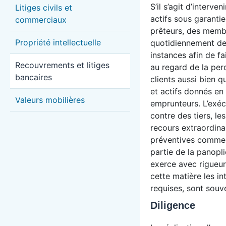
S’il s’agit d’interve
Litiges civils et
actifs sous garantie
commerciaux
prêteurs, des memb
Propriété intellectuelle
quotidiennement dev
instances afin de fa
Recouvrements et litiges
au regard de la pe
bancaires
clients aussi bien q
et actifs donnés e
Valeurs mobilières
emprunteurs. L’exéc
contre des tiers, l
recours extraordinai
préventives comme 
partie de la panop
exerce avec rigueur
cette matière les in
requises, sont souv
Diligence