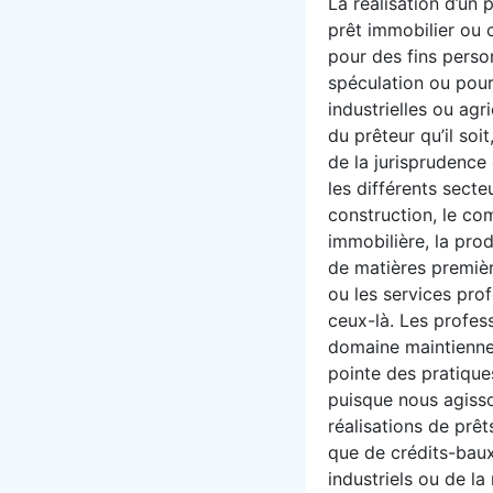
La réalisation d’un p
prêt immobilier ou c
pour des fins perso
spéculation ou pour
industrielles ou agri
du prêteur qu’il soi
de la jurisprudenc
les différents secte
construction, le co
immobilière, la pr
de matières premièr
ou les services pro
ceux-là. Les profes
domaine maintiennen
pointe des pratique
puisque nous agisso
réalisations de prêt
que de crédits-bau
industriels ou de la