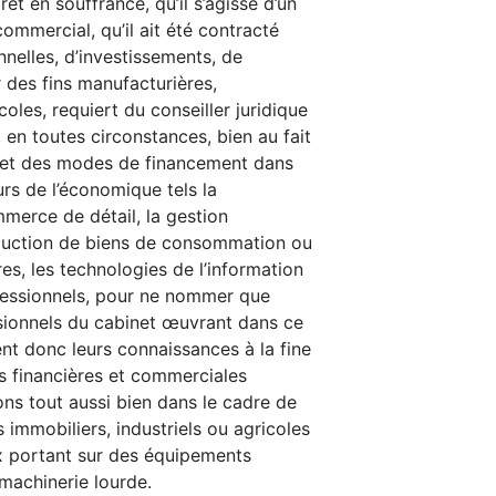
rêt en souffrance, qu’il s’agisse d’un
ommercial, qu’il ait été contracté
nnelles, d’investissements, de
 des fins manufacturières,
coles, requiert du conseiller juridique
t, en toutes circonstances, bien au fait
e et des modes de financement dans
urs de l’économique tels la
mmerce de détail, la gestion
oduction de biens de consommation ou
es, les technologies de l’information
fessionnels, pour ne nommer que
sionnels du cabinet œuvrant dans ce
t donc leurs connaissances à la fine
s financières et commerciales
ns tout aussi bien dans le cadre de
s immobiliers, industriels ou agricoles
x portant sur des équipements
 machinerie lourde.