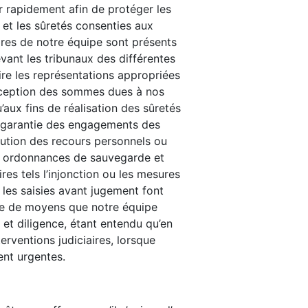
nir rapidement afin de protéger les
 et les sûretés consenties aux
res de notre équipe sont présents
ant les tribunaux des différentes
ire les représentations appropriées
rception des sommes dues à nos
u’aux fins de réalisation des sûretés
n garantie des engagements des
ution des recours personnels ou
es ordonnances de sauvegarde et
res tels l’injonction ou les mesures
les saisies avant jugement font
lie de moyens que notre équipe
 et diligence, étant entendu qu’en
terventions judiciaires, lorsque
ent urgentes.