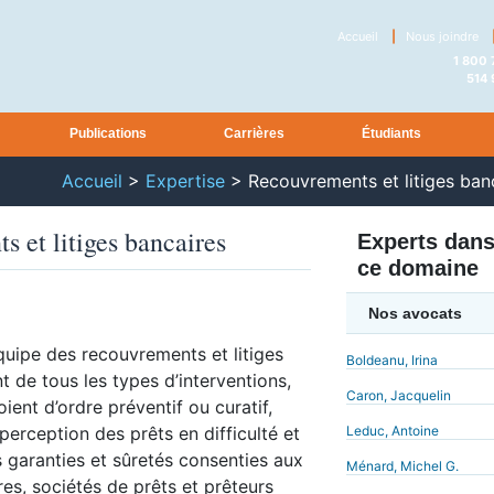
Accueil
|
Nous joindre
1 800
514
Publications
Carrières
Étudiants
Accueil
>
Expertise
>
Recouvrements et litiges ban
 et litiges bancaires
Experts dan
ce domaine
Nos avocats
uipe des recouvrements et litiges
Boldeanu, Irina
t de tous les types d’interventions,
Caron, Jacquelin
ient d’ordre préventif ou curatif,
perception des prêts en difficulté et
Leduc, Antoine
s garanties et sûretés consenties aux
Ménard, Michel G.
ères, sociétés de prêts et prêteurs