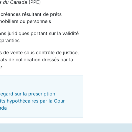
ses du Canada
(PPE)
créances résultant de prêts
obiliers ou personnels
ns juridiques portant sur la validité
garanties
s de vente sous contrôle de justice,
tats de collocation dressés par la
e
s
egard sur la prescription
its hypothécaires par la Cour
ada