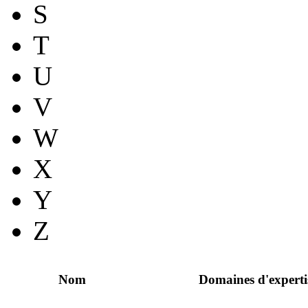
S
T
U
V
W
X
Y
Z
Nom
Domaines d'experti