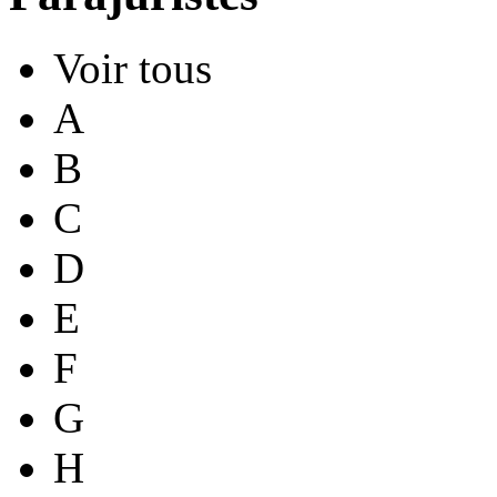
Voir tous
A
B
C
D
E
F
G
H