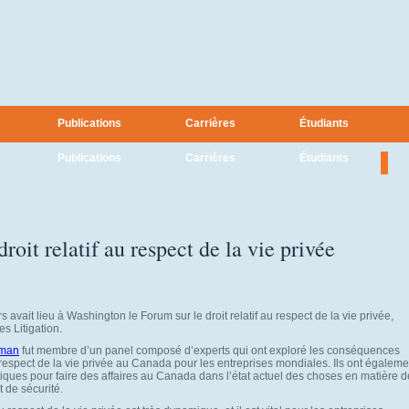
Publications
Carrières
Étudiants
Publications
Carrières
Étudiants
roit relatif au respect de la vie privée
s avait lieu à Washington le Forum sur le droit relatif au respect de la vie privée,
s Litigation.
eman
fut membre d’un panel composé d’experts qui ont exploré les conséquences
u respect de la vie privée au Canada pour les entreprises mondiales. Ils ont égaleme
iques pour faire des affaires au Canada dans l’état actuel des choses en matière d
t de sécurité.