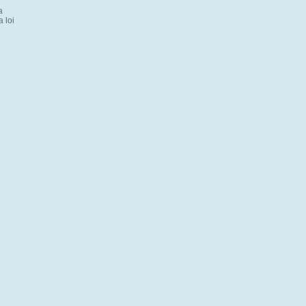
a
a loi