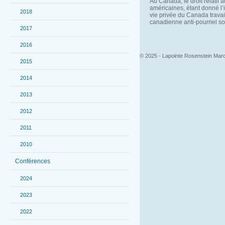
Au Canada, le droit relatif a
américaines, étant donné l
2018
vie privée du Canada travaill
canadienne anti-pourriel so
2017
2016
© 2025 - Lapointe Rosenstein Marc
2015
2014
2013
2012
2011
2010
Conférences
2024
2023
2022