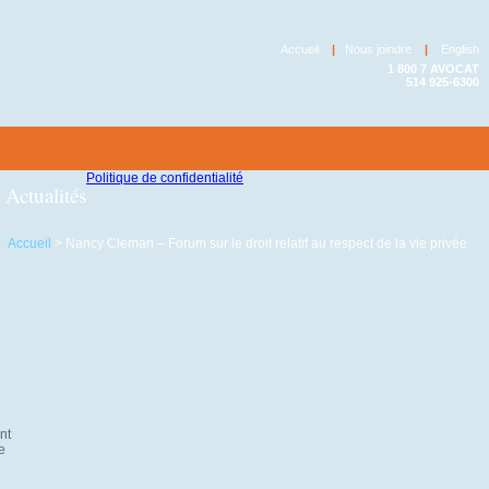
Accueil
|
Nous joindre
|
English
1 800 7 AVOCAT
514 925-6300
Politique de confidentialité
Actualités
Accueil
>
Nancy Cleman – Forum sur le droit relatif au respect de la vie privée
nt
e