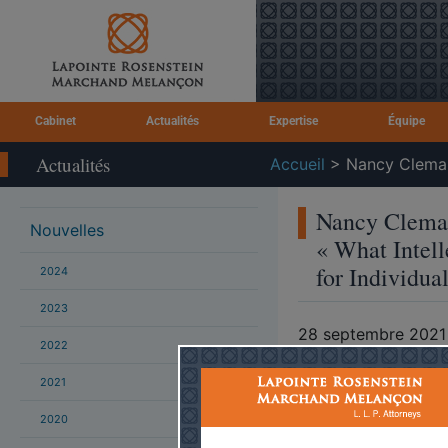
Cabinet
Actualités
Expertise
Équipe
Actualités
Accueil
>
Nancy Cleman 
Nancy Cleman 
Nouvelles
« What Intell
for Individua
2024
2023
28 septembre 2021
2022
Le 30 septembre p
2021
organisée par le jur
2020
Intitulée « What Int