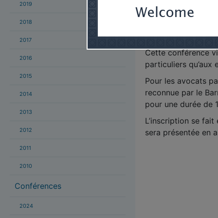
Individuals and Bus
2019
cinq grands types de
2018
commerciaux, les dr
les dessins industrie
2017
Cette conférence vir
2016
particuliers qu’aux
2015
Pour les avocats par
reconnue par le Bar
2014
pour une durée de 1
2013
L’inscription se fait
2012
sera présentée en a
2011
2010
Conférences
2024