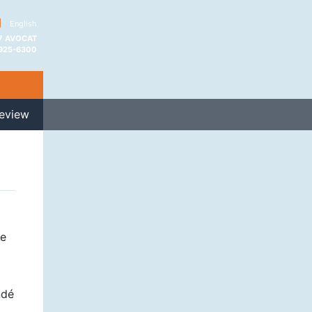
|
English
 7 AVOCAT
 925-6300
eview
te
ndé