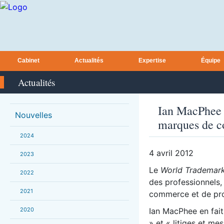
Cabinet
Actualités
Expertise
Équipe
Actualités
Ian MacPhee 
Nouvelles
marques de c
2024
4 avril 2012
2023
Le
World Trademar
2022
des professionnels
2021
commerce et de prop
2020
Ian MacPhee en fai
» et « litiges et me