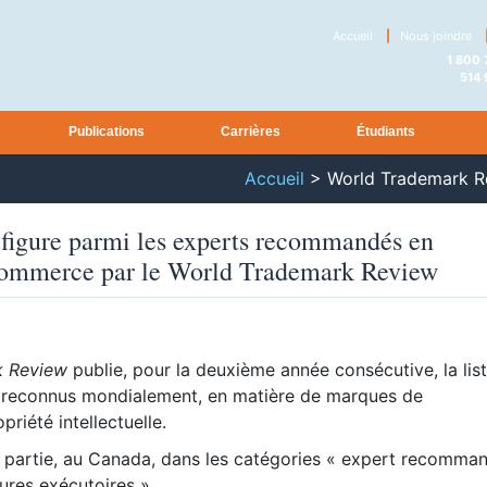
Accueil
|
Nous joindre
1 800
514
Publications
Carrières
Étudiants
Accueil
>
World Trademark R
figure parmi les experts recommandés en
ommerce par le World Trademark Review
k Review
publie, pour la deuxième année consécutive, la lis
, reconnus mondialement, en matière de marques de
riété intellectuelle.
t partie, au Canada, dans les catégories « expert recomma
sures exécutoires ».