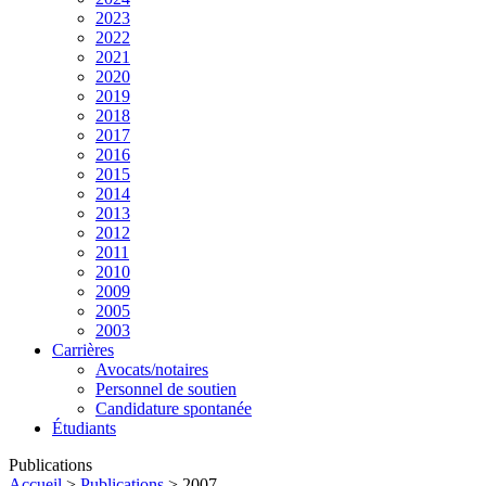
2023
2022
2021
2020
2019
2018
2017
2016
2015
2014
2013
2012
2011
2010
2009
2005
2003
Carrières
Avocats/notaires
Personnel de soutien
Candidature spontanée
Étudiants
Publications
Accueil
>
Publications
>
2007