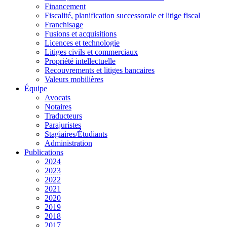
Financement
Fiscalité, planification successorale et litige fiscal
Franchisage
Fusions et acquisitions
Licences et technologie
Litiges civils et commerciaux
Propriété intellectuelle
Recouvrements et litiges bancaires
Valeurs mobilières
Équipe
Avocats
Notaires
Traducteurs
Parajuristes
Stagiaires/Étudiants
Administration
Publications
2024
2023
2022
2021
2020
2019
2018
2017