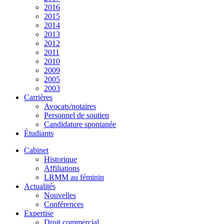
2016
2015
2014
2013
2012
2011
2010
2009
2005
2003
Carrières
Avocats/notaires
Personnel de soutien
Candidature spontanée
Étudiants
Cabinet
Historique
Affiliations
LRMM au féminin
Actualités
Nouvelles
Conférences
Expertise
Droit commercial