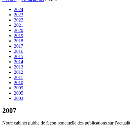
2024
2023
2022
2021
2020
2019
2018
2017
2016
2015
2014
2013
2012
2011
2010
2009
2005
2003
2007
Notre cabinet publie de façon ponctuelle des publications sur l’actual