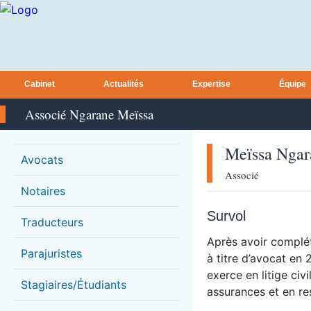
Cabinet
Actualités
Expertise
Équipe
Associé Ngarane Meïssa
Meïssa
Ngar
Avocats
Associé
Notaires
Survol
Traducteurs
Après avoir complét
Parajuristes
à titre d’avocat en
exerce en litige civ
Stagiaires/Étudiants
assurances et en res