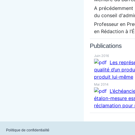
A précédemment 
du conseil d'admi
Professeur en Pre
en Rédaction à l’
Publications
Juin 2016
Les représe
qualité d’un produ
produit lui-même
Mai 2014
L’échéancie
étalon-mesure esse
réclamation pour 
Politique de confidentialité