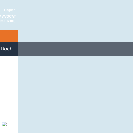
|
English
 7 AVOCAT
 925-6300
n-Roch