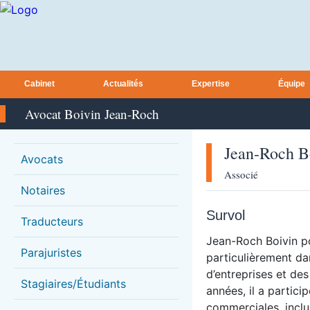
Cabinet
Actualités
Expertise
Équipe
Avocat Boivin Jean-Roch
Jean-Roch
B
Avocats
Associé
Notaires
Survol
Traducteurs
Jean-Roch Boivin p
Parajuristes
particulièrement d
d’entreprises et des
Stagiaires/Étudiants
années, il a partic
commerciales, inclua