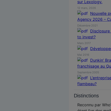
sur Lexology.
12 mars, 2026
Nouvelle pu
Agency 2026 – C
Décembre 2021
Disclosure 
to invest?
Mars 2017
Développe
Mai 2016
Dunkin’ Br
franchisage au Qu
Septembre 2005
L’entrepris
flambeau?
Distinctions
Reconnu par Who’
étant l’un des mei