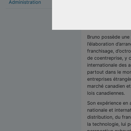
Administration
grandes entreprise
secteurs, y compri
l’hôtellerie, de la f
et de la TI.
Bruno possède une 
l’élaboration d’arr
franchisage, d’octr
de coentreprise, y 
internationale des 
partout dans le mond
entreprises étrangèr
marché canadien et 
lois canadiennes.
Son expérience en a
nationale et intern
distribution, du fra
la technologie, lui 