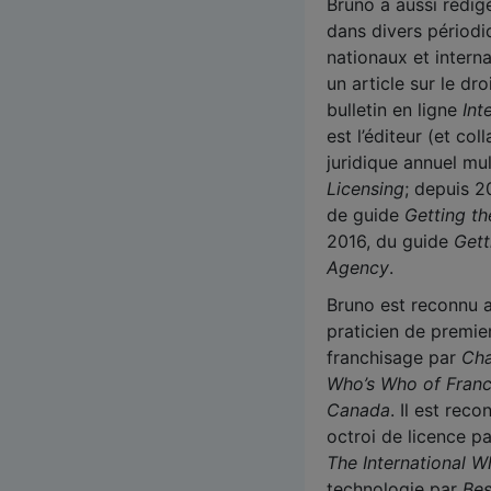
Bruno a aussi rédig
dans divers périodi
nationaux et interna
un article sur le dr
bulletin en ligne
Int
est l’éditeur (et co
juridique annuel mu
Licensing
; depuis 2
de guide
Getting th
2016, du guide
Gett
Agency
.
Bruno est reconnu 
praticien de premie
franchisage par
Ch
Who’s Who of Franc
Canada
. Il est rec
octroi de licence p
T
he International 
technologie par
Bes