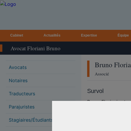
Cabinet
Actualités
Expertise
Équipe
Avocat Floriani Bruno
Bruno
Floria
Avocats
Associé
Notaires
Survol
Traducteurs
Bruno Floriani est u
Parajuristes
affaires qui se spéc
franchise, de la dist
Stagiaires/Étudiants
technologie. Pendant
grande variété de c